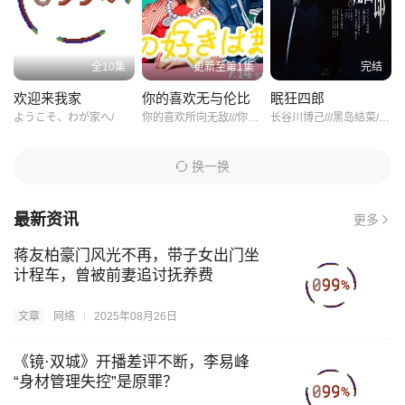
的迷茫，也是对初心的叩问。这份真诚的自我剖析，让作品超越了
普通明星纪录片的范畴，成为一部关于青春、梦想与成长的深刻寓
全10集
更新至第1集
完结
言。
欢迎来我家
你的喜欢无与伦比
眠狂四郎
观看这部作品时，会不自觉地沉浸其中，仿佛跟随田柾国一起走过
ようこそ、わが家へ/
你的喜欢所向无敌///你的喜欢是无敌的/
长谷川博己///黑岛结菜///高桥光臣///菜菜绪///森永悠希///坂东弥十郎///宅麻伸///今野浩喜///佐藤江梨子///西村雅彦///神保悟志///原沙知绘///本田博太郎/
那些难忘的时光。它没有华丽的剧情反转，也没有刻意营造的戏剧
冲突，但正是这份平淡中的真实，让人感受到一种温暖的力量。或
换一换
许，这就是《田柾国：我在这里》最动人的地方——它让我们看
到，即便身处繁华，也能守住内心的宁静；即便经历风雨，依然能
最新资讯
更多
坚定地说出：“我在这里。”
蒋友柏豪门风光不再，带子女出门坐
计程车，曾被前妻追讨抚养费
文章
网络
2025年08月26日
《镜·双城》开播差评不断，李易峰
“身材管理失控”是原罪？