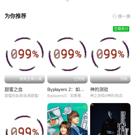
像是一本记录着成长、迷茫与坚持的日记。
从角色表演来看，田柾国无疑是全剧的核心与灵魂。他无需刻意演
为你推荐
换一换
绎，因为镜头记录下的本就是真实的他。无论是站在舞台上光芒万
豆瓣高分
丈的模样，还是私下里因创作瓶颈而陷入沉思的状态，都无比自然
且富有感染力。观众能看到他在音乐道路上的执着与热血，也能感
受到他作为普通人面对压力时的脆弱与挣扎。这种真实感，让人物
形象立体而丰满，极易引发共鸣。
叙事结构上，影片采用了一种非线性的方式，将田柾国的童年回
忆、练习生时期、出道后的辉煌时刻以及当下的思考穿插呈现。这
更新至第01集
已完结
完结
样的安排看似零散，实则巧妙地勾勒出了他人生轨迹的变化与内心
甜蜜之血
Byplayers 2：如果名配角在TV东晨间剧里挑战无人岛生活的话
神的测验
的成长脉络。过去与现在的交织，不仅丰富了故事层次，更凸显出
甜蜜的血液/血液甜蜜/
Byplayers/2：如果著名配角因拍摄“东京电视台晨间剧”一同在无人岛上生活的话///Byplayers/2：五个老戏骨/勇闯无人岛///byplayers～如果名配角在TV东晨间剧里挑战无人岛生活的话～/
神之测验///神的测试/
时间流逝中，他对自我认知的不断深化。
主题表达方面，“我在这里”不仅是一句简单的话语，更是田柾国对自
我存在意义的探寻与宣告。在喧嚣浮躁的娱乐圈，他没有被名利裹
挟，而是始终坚守对音乐的热爱，努力寻找属于自己的位置。剧中
多次出现他独自望向窗外或漫步街头的场景，沉默之中，是对未来