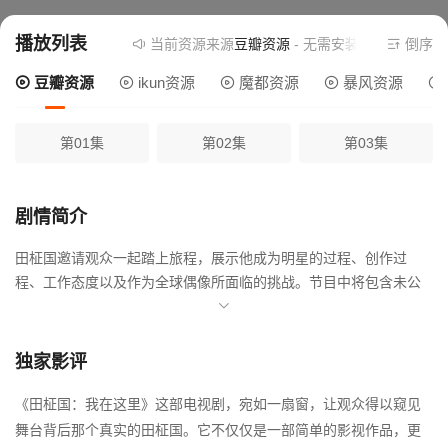
播放列表
当前资源来源
豆瓣资源
- 无需安装任何插件
倒序
豆瓣资源
ikun资源
魔都资源
暴风资源
第01集
第02集
第03集
剧情简介
田柾国邀请观众一起踏上旅程，展示他成为明星的过程、创作过
程、工作态度以及作为全球偶像所面临的挑战。节目中将包含未公
开的影像、采访和令人兴奋的表演。
独家影评
《田柾国：我在这里》这部电视剧，宛如一扇窗，让观众得以窥见
舞台背后那个真实的田柾国。它不仅仅是一部简单的影视作品，更