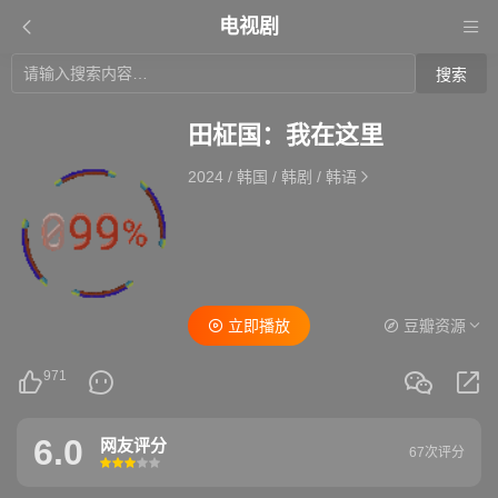
电视剧
搜索
田柾国：我在这里
2024
/
韩国
/
韩剧
/
韩语
立即播放
豆瓣资源
971
6.0
网友评分
67次评分
很差
较差
还行
推荐
力荐