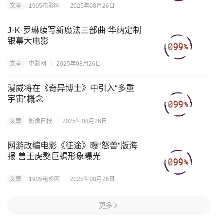
67
68
69
文章
1905电影网
2025年08月26日
J·K·罗琳续写新魔法三部曲 华纳定制
70
银幕大电影
文章
电影网
2025年08月26日
漫威将在《奇异博士》中引入“多重
宇宙”概念
文章
影像日报
2025年08月26日
网游改编电影《征途》曝“怒兽”版海
报 兽王虎獒巨蝎形象曝光
文章
1905电影网
2025年08月26日
更多