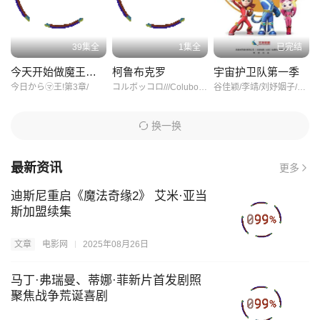
43
44
45
最让人印象深刻的是影片中的热门歌曲《我是奶龙》。这首歌曲旋
律简单易记，歌词朗朗上口，很快就成为了孩子们口中的“神曲”。每
39集全
1集全
已完结
46
47
48
当音乐响起，孩子们都会不由自主地跟着哼唱起来，甚至模仿起动
今天开始做魔王第三季
柯鲁布克罗
宇宙护卫队第一季
画中的舞蹈动作。这种互动不仅增进了亲子关系，也让《我是奶
今日から㋮王!第3章/
コルボッコロ///Coluboccoro/
谷佳颖/李靖/刘妤姻子/石班瑜/郭政建/吉吉/张璐/李金燕/李晗/姚雷/张碧玉/张予佟/彭尧/滕奎兴/李世荣/谢雅欣/陈冠豪/陈明轩/姜晨婕/李笑笑/王世旸/周娟/庄洁/何煌/玉华龙/李姬贤/
49
50
51
龙》成为了一个跨越年龄界限的文化现象。
换一换
52
53
54
最新资讯
更多
55
56
57
迪斯尼重启《魔法奇缘2》 艾米·亚当
58
59
60
斯加盟续集
文章
电影网
2025年08月26日
61
62
63
马丁·弗瑞曼、蒂娜·菲新片首发剧照
64
65
66
聚焦战争荒诞喜剧