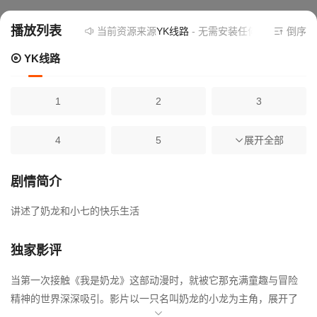
播放列表
当前资源来源
YK线路
- 无需安装任何插件
倒序
YK线路
1
2
3
4
5
展开全部
6
7
8
9
剧情简介
讲述了奶龙和小七的快乐生活
10
11
12
独家影评
13
14
15
当第一次接触《我是奶龙》这部动漫时，就被它那充满童趣与冒险
16
17
18
精神的世界深深吸引。影片以一只名叫奶龙的小龙为主角，展开了