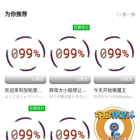
一系列关于勇气、自我发现和友谊的温馨故事。奶龙的形象设计简
19
20
21
洁而富有想象力，它的每一次探险都让人感受到成长的喜悦与不
为你推荐
换一换
易。
22
23
24
豆瓣高分
奶龙的角色塑造尤为出色。它不仅拥有可爱的外形和活泼的性格，
更在每一次的冒险中展现出坚韧不拔的精神和对梦想的执着追求。
25
26
27
这种正能量通过屏幕传递给了每一位观众，尤其是孩子们，让他们
在欢笑中学到了坚持与勇敢的重要性。同时，奶龙与朋友们之间的
28
29
30
互动也充满了温情，让人感受到了友情的温暖与力量。
叙事结构方面，《我是奶龙》采用了单元剧的形式，每一集都是一
31
32
33
12集全
12集全
39集全
个全新的冒险故事。这样的设计既保持了剧情的连贯性，又让观众
欢迎来到加帕里公园第三季
辉夜大小姐想让我告白：天才们的恋爱头脑战第二季
今天开始做魔王
在每次观看时都能有新鲜感。而且，每个故事都巧妙地融入了教育
34
35
36
ようこそジャパリパーク///兽娘动物园/欢迎来到加帕里公园///动物朋友/欢迎来到加帕里公园///萌兽之友/欢迎来到加帕里公园///Youkoso/Japari/Park///Kemono/Friends:/Youkoso/Japari/Park///兽娘动物园新作/
かぐや様は告らせたい？～天才たちの恋愛頭脳戦～///辉夜姬想让人告白/天才们的恋爱头脑战/第二季/
今日から㋮王!///Kyô/kara/maô!/
元素，让孩子们在娱乐中也能学到知识，真是寓教于乐。
豆瓣高分
37
38
39
除了角色和叙事，影片的主题表达也是一大亮点。它不仅仅是一部
简单的儿童动漫，更是通过奶龙的成长历程，探讨了自我认知、团
40
41
42
队合作以及面对困难时的态度等深刻话题。这些主题不仅贴近孩子
们的生活实际，也引发了家长们对于孩子成长教育的深思。