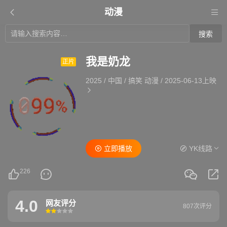
动漫
搜索
我是奶龙
正片
2025
/
中国
/
搞笑 动漫
/
2025-06-13上映
立即播放
YK线路
226
4.0
网友评分
807次评分
很差
较差
还行
推荐
力荐